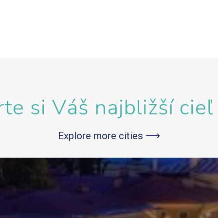
te si Váš najbližší cieľ
Explore more cities ⟶