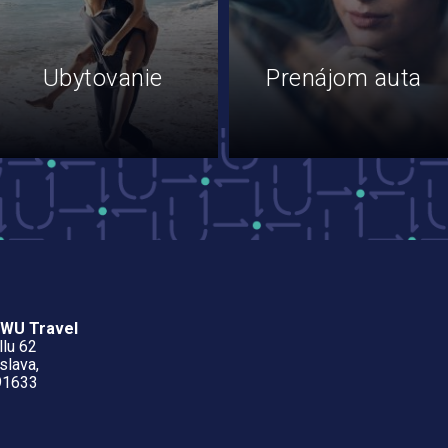
Ubytovanie
Prenájom auta
TWU Travel
llu 62
slava,
91633