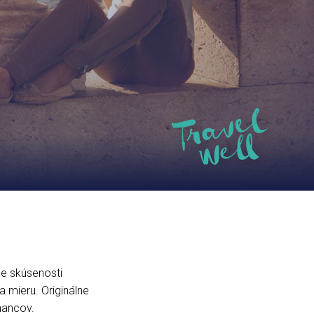
e skúsenosti
a mieru. Originálne
nancov.