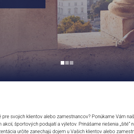
né pre svojich klientov alebo zamestnancov? Ponúkame Vám naš
 akcií, športových podujatí a výletov. Prinášame riešenia „šité“ n
ezentácia určite zanechajú dojem u Vašich klientov alebo zamest