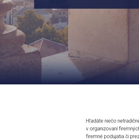
Hľadáte niečo netradič
v organizovaní firemných
firemné podujatia či pr